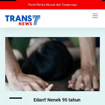
Portal Berita Akurat dan Terpercaya
Skip
Men
to
content
Edan!! Nenek 95 tahun