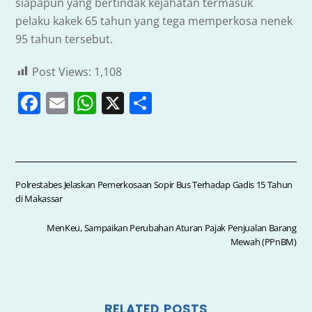
siapapun yang bertindak kejahatan termasuk
pelaku kakek 65 tahun yang tega memperkosa nenek
95 tahun tersebut.
Post Views:
1,108
F
E
W
X
S
a
m
h
h
c
ai
at
ar
e
l
s
e
b
A
Polrestabes Jelaskan Pemerkosaan Sopir Bus Terhadap Gadis 15 Tahun
di Makassar
o
p
o
p
MenKeu, Sampaikan Perubahan Aturan Pajak Penjualan Barang
Mewah (PPnBM)
k
RELATED POSTS