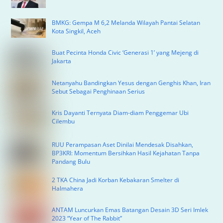
BMKG: Gempa M 6,2 Melanda Wilayah Pantai Selatan
Kota Singkil, Aceh
Buat Pecinta Honda Civic ‘Generasi 1’ yang Mejeng di
Jakarta
Netanyahu Bandingkan Yesus dengan Genghis Khan, Iran
Sebut Sebagai Penghinaan Serius
Kris Dayanti Ternyata Diam-diam Penggemar Ubi
Cilembu
RUU Perampasan Aset Dinilai Mendesak Disahkan,
BP3KRI: Momentum Bersihkan Hasil Kejahatan Tanpa
Pandang Bulu
2 TKA China Jadi Korban Kebakaran Smelter di
Halmahera
ANTAM Luncurkan Emas Batangan Desain 3D Seri Imlek
2023 “Year of The Rabbit”