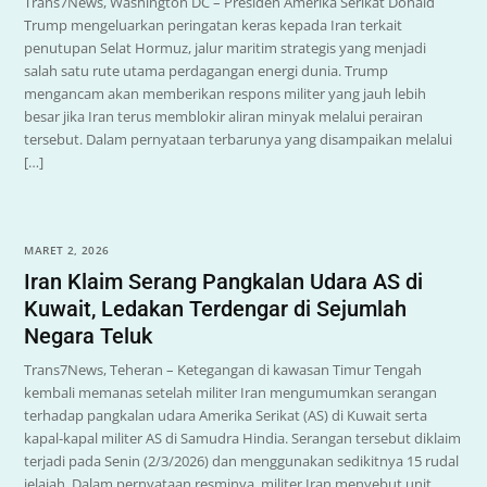
Trans7News, Washington DC – Presiden Amerika Serikat Donald
Trump mengeluarkan peringatan keras kepada Iran terkait
penutupan Selat Hormuz, jalur maritim strategis yang menjadi
salah satu rute utama perdagangan energi dunia. Trump
mengancam akan memberikan respons militer yang jauh lebih
besar jika Iran terus memblokir aliran minyak melalui perairan
tersebut. Dalam pernyataan terbarunya yang disampaikan melalui
[…]
MARET 2, 2026
Iran Klaim Serang Pangkalan Udara AS di
Kuwait, Ledakan Terdengar di Sejumlah
Negara Teluk
Trans7News, Teheran – Ketegangan di kawasan Timur Tengah
kembali memanas setelah militer Iran mengumumkan serangan
terhadap pangkalan udara Amerika Serikat (AS) di Kuwait serta
kapal-kapal militer AS di Samudra Hindia. Serangan tersebut diklaim
terjadi pada Senin (2/3/2026) dan menggunakan sedikitnya 15 rudal
jelajah. Dalam pernyataan resminya, militer Iran menyebut unit