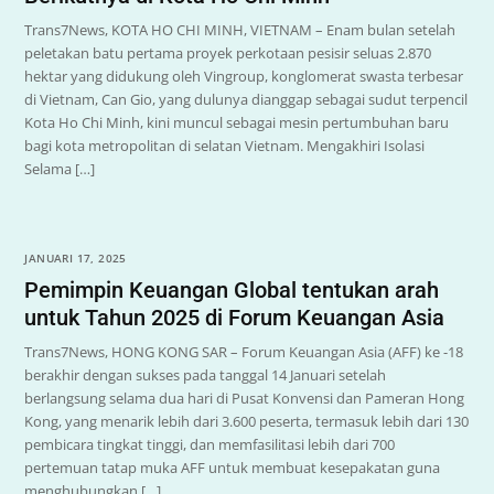
Trans7News, KOTA HO CHI MINH, VIETNAM – Enam bulan setelah
peletakan batu pertama proyek perkotaan pesisir seluas 2.870
hektar yang didukung oleh Vingroup, konglomerat swasta terbesar
di Vietnam, Can Gio, yang dulunya dianggap sebagai sudut terpencil
Kota Ho Chi Minh, kini muncul sebagai mesin pertumbuhan baru
bagi kota metropolitan di selatan Vietnam. Mengakhiri Isolasi
Selama […]
JANUARI 17, 2025
Pemimpin Keuangan Global tentukan arah
untuk Tahun 2025 di Forum Keuangan Asia
Trans7News, HONG KONG SAR – Forum Keuangan Asia (AFF) ke -18
berakhir dengan sukses pada tanggal 14 Januari setelah
berlangsung selama dua hari di Pusat Konvensi dan Pameran Hong
Kong, yang menarik lebih dari 3.600 peserta, termasuk lebih dari 130
pembicara tingkat tinggi, dan memfasilitasi lebih dari 700
pertemuan tatap muka AFF untuk membuat kesepakatan guna
menghubungkan […]