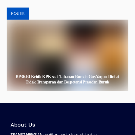
POLITIK
BP3KRI Kritik KPK soal Tahanan Rumah Gus Yaqut: Dinilai
Tidak Transparan dan Berpotensi Preseden Buruk
About Us
TRANS7 NEWS
Menyajikan berita terupdate dan