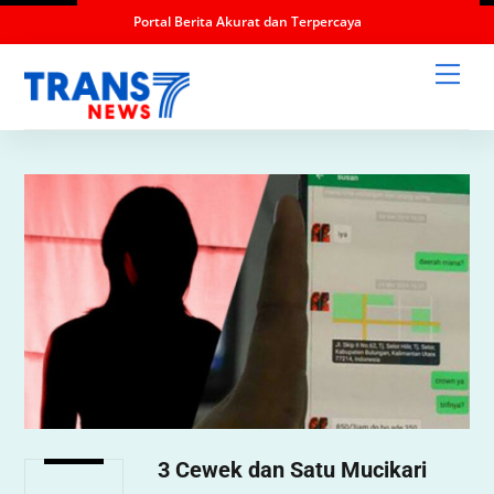
Portal Berita Akurat dan Terpercaya
Skip
Men
to
content
3 Cewek dan Satu Mucikari