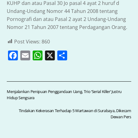
KUHP dan atau Pasal 30 Jo pasal 4 ayat 2 huruf d
Undang-Undang Nomor 44 Tahun 2008 tentang
Pornografi dan atau Pasal 2 ayat 2 Undang-Undang
Nomor 21 Tahun 2007 tentang Perdagangan Orang.
Post Views:
860
F
E
W
X
S
a
m
h
h
c
ai
at
ar
e
l
s
e
b
A
Menjalankan Penipuan Penggandaan Uang, Trio ‘Serial Killer’ Justru
Hidup Sengsara
o
p
o
p
Tindakan Kekerasan Terhadap 5 Wartawan di Surabaya, Dikecam
Dewan Pers
k