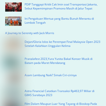
PDIP Tanggapi Kritik Cak Imin soal Transportasi Jakarta,
Sebut Kepemimpinan Pramono Masih di Jalur Tepat
Ini Pengakuan Mertua yang Bantu Bunuh Menantu di
Lombok Tengah
A Journey to Serenity with Jack Morris
Dejan/Gloria lolos ke Perempat Final Malaysia Open 2023
Setelah Kalahkan Unggulan Kelima
Pranalafest 2023,Yura Yunita Bakal Konser Musik di
Batam pada Maret Mendatang
Asam Lambung Naik? Simak Ciri-cirinya
Astra Financial Catatkan Transaksi Rp463,97 Miliar di
GIIAS Surabaya 2023
Film Dalam Maupun Luar Yang Tayang di Bioskop Pada