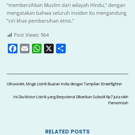
“membersihkan Muslim dari wilayah Hindu,” dengan
mengatakan bahwa seluruh insiden itu mengandung
“ciri khas pembersihan etnis.”
Post Views:
964
F
E
W
X
S
a
m
h
h
c
ai
at
ar
e
l
s
e
b
A
Ultraviolet, Moge Listrik Buatan India dengan Tampilan Streetfighter
o
p
Ini Dia Motor Listrik yang Berpotensi Diberikan Subsidi Rp7 Juta oleh
o
p
Pemerintah
k
RELATED POSTS