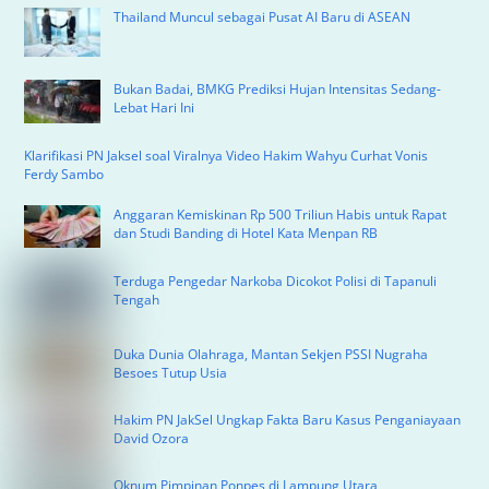
Thailand Muncul sebagai Pusat AI Baru di ASEAN
Bukan Badai, BMKG Prediksi Hujan Intensitas Sedang-
Lebat Hari Ini
Klarifikasi PN Jaksel soal Viralnya Video Hakim Wahyu Curhat Vonis
Ferdy Sambo
Anggaran Kemiskinan Rp 500 Triliun Habis untuk Rapat
dan Studi Banding di Hotel Kata Menpan RB
Terduga Pengedar Narkoba Dicokot Polisi di Tapanuli
Tengah
Duka Dunia Olahraga, Mantan Sekjen PSSI Nugraha
Besoes Tutup Usia
Hakim PN JakSel Ungkap Fakta Baru Kasus Penganiayaan
David Ozora
Oknum Pimpinan Ponpes di Lampung Utara