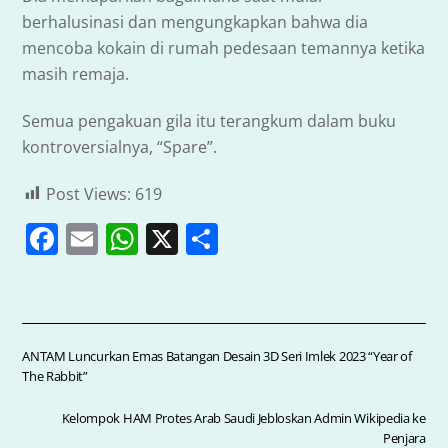
berhalusinasi dan mengungkapkan bahwa dia
mencoba kokain di rumah pedesaan temannya ketika
masih remaja.
Semua pengakuan gila itu terangkum dalam buku
kontroversialnya, “Spare”.
Post Views:
619
F
E
W
X
S
a
m
h
h
c
ai
at
ar
e
l
s
e
b
A
ANTAM Luncurkan Emas Batangan Desain 3D Seri Imlek 2023 “Year of
The Rabbit”
o
p
o
p
Kelompok HAM Protes Arab Saudi Jebloskan Admin Wikipedia ke
Penjara