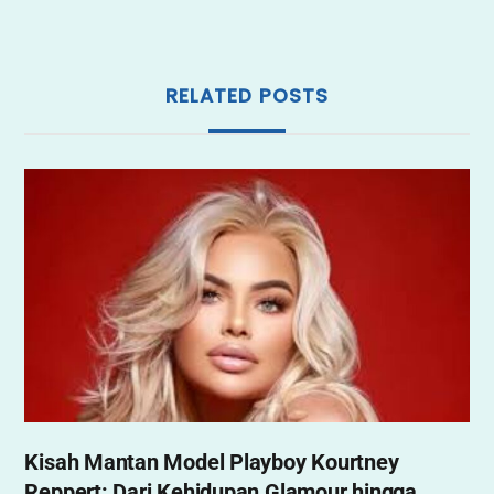
k
RELATED POSTS
Kisah Mantan Model Playboy Kourtney
Reppert: Dari Kehidupan Glamour hingga