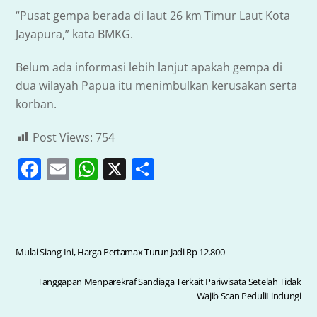
“Pusat gempa berada di laut 26 km Timur Laut Kota
Jayapura,” kata BMKG.
Belum ada informasi lebih lanjut apakah gempa di
dua wilayah Papua itu menimbulkan kerusakan serta
korban.
Post Views:
754
F
E
W
X
S
a
m
h
h
c
ai
at
ar
e
l
s
e
b
A
Mulai Siang Ini, Harga Pertamax Turun Jadi Rp 12.800
o
p
Tanggapan Menparekraf Sandiaga Terkait Pariwisata Setelah Tidak
o
p
Wajib Scan PeduliLindungi