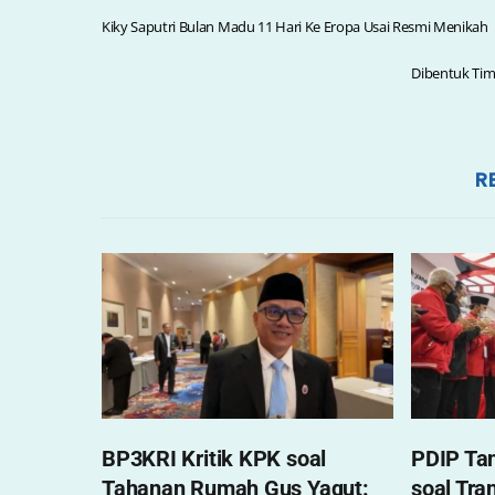
e
l
s
e
b
A
Kiky Saputri Bulan Madu 11 Hari Ke Eropa Usai Resmi Menikah
o
p
Dibentuk Tim
o
p
k
R
,
BP3KRI Kritik KPK soal
PDIP Tan
Tahanan Rumah Gus Yaqut:
soal Tra