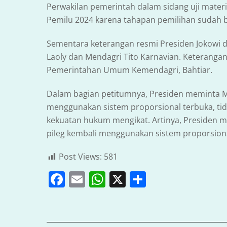
Perwakilan pemerintah dalam sidang uji materi
Pemilu 2024 karena tahapan pemilihan sudah 
Sementara keterangan resmi Presiden Jokowi
Laoly dan Mendagri Tito Karnavian. Keterangan 
Pemerintahan Umum Kemendagri, Bahtiar.
Dalam bagian petitumnya, Presiden meminta 
menggunakan sistem proporsional terbuka, t
kekuatan hukum mengikat. Artinya, Presiden
pileg kembali menggunakan sistem proporsiona
Post Views:
581
F
E
W
X
S
a
m
h
h
c
ai
at
ar