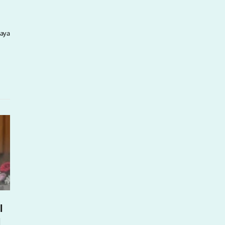
Jaya
l
l