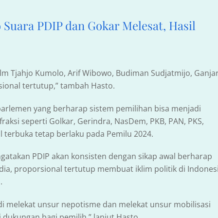
 Suara PDIP dan Gokar Melesat, Hasil
m Tjahjo Kumolo, Arif Wibowo, Budiman Sudjatmijo, Ganja
sional tertutup,” tambah Hasto.
 parlemen yang berharap sistem pemilihan bisa menjadi
fraksi seperti Golkar, Gerindra, NasDem, PKB, PAN, PKS,
terbuka tetap berlaku pada Pemilu 2024.
gatakan PDIP akan konsisten dengan sikap awal berharap
dia, proporsional tertutup membuat iklim politik di Indones
s.
di melekat unsur nepotisme dan melekat unsur mobilisasi
dukungan bagi pemilih,” lanjut Hasto.