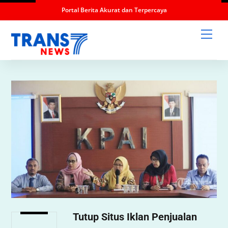
Portal Berita Akurat dan Terpercaya
Skip
Men
to
content
Tutup Situs Iklan Penjualan