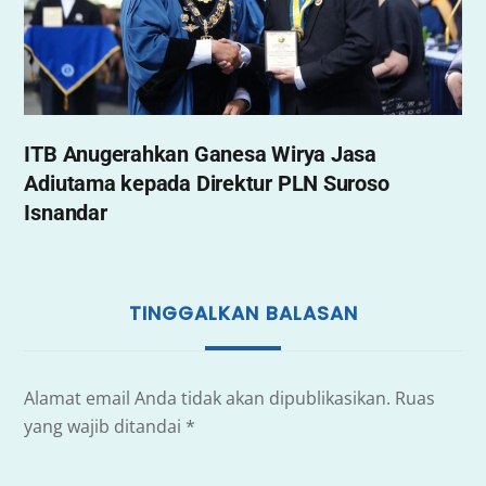
ITB Anugerahkan Ganesa Wirya Jasa
Adiutama kepada Direktur PLN Suroso
Isnandar
TINGGALKAN BALASAN
Alamat email Anda tidak akan dipublikasikan.
Ruas
yang wajib ditandai
*