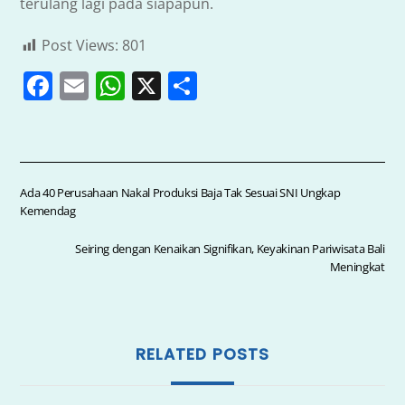
terulang lagi pada siapapun.
Post Views:
801
F
E
W
X
S
a
m
h
h
c
ai
at
ar
e
l
s
e
b
A
Ada 40 Perusahaan Nakal Produksi Baja Tak Sesuai SNI Ungkap
Kemendag
o
p
o
p
Seiring dengan Kenaikan Signifikan, Keyakinan Pariwisata Bali
Meningkat
k
RELATED POSTS