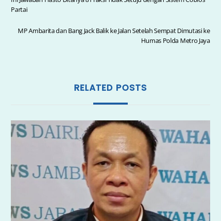
b
A
Partai
o
p
o
p
MP Ambarita dan Bang Jack Balik ke Jalan Setelah Sempat Dimutasi ke
Humas Polda Metro Jaya
k
RELATED POSTS