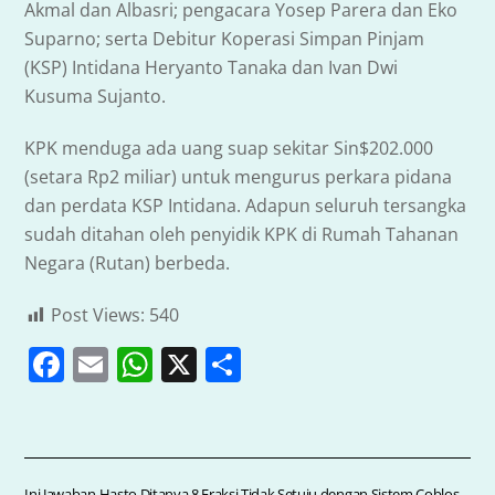
Akmal dan Albasri; pengacara Yosep Parera dan Eko
Suparno; serta Debitur Koperasi Simpan Pinjam
(KSP) Intidana Heryanto Tanaka dan Ivan Dwi
Kusuma Sujanto.
KPK menduga ada uang suap sekitar Sin$202.000
(setara Rp2 miliar) untuk mengurus perkara pidana
dan perdata KSP Intidana. Adapun seluruh tersangka
sudah ditahan oleh penyidik KPK di Rumah Tahanan
Negara (Rutan) berbeda.
Post Views:
540
F
E
W
X
S
a
m
h
h
c
ai
at
ar
e
l
s
e
Ini Jawaban Hasto Ditanya 8 Fraksi Tidak Setuju dengan Sistem Coblos