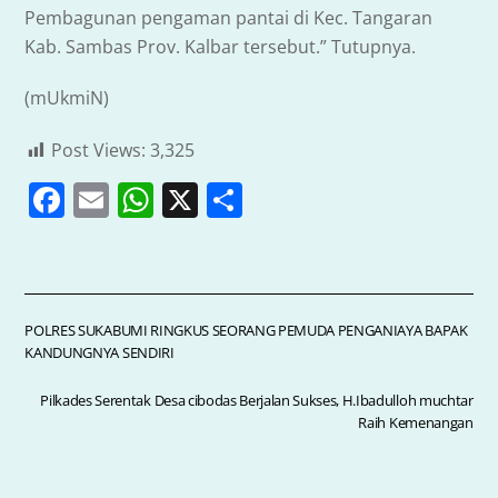
Pembagunan pengaman pantai di Kec. Tangaran
Kab. Sambas Prov. Kalbar tersebut.” Tutupnya.
(mUkmiN)
Post Views:
3,325
F
E
W
X
S
a
m
h
h
c
ai
at
ar
e
l
s
e
b
A
POLRES SUKABUMI RINGKUS SEORANG PEMUDA PENGANIAYA BAPAK
KANDUNGNYA SENDIRI
o
p
o
p
Pilkades Serentak Desa cibodas Berjalan Sukses, H.Ibadulloh muchtar
Raih Kemenangan
k