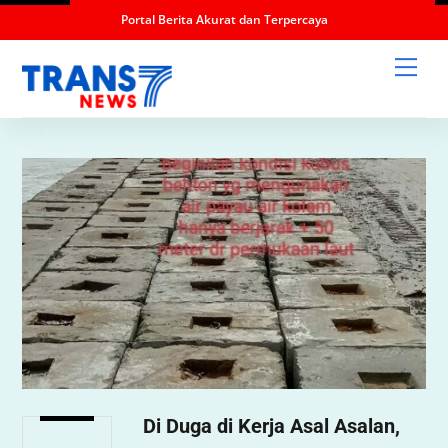
Portal Berita Akurat dan Terpercaya
Skip
Men
to
content
Di Duga di Kerja Asal Asalan,